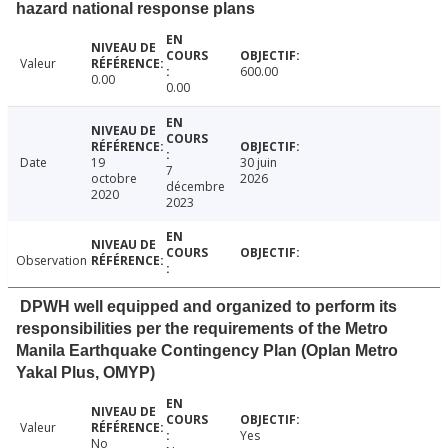
hazard national response plans
Valeur
600.00
0.00
0.00
Date
19
30 juin
7
octobre
2026
décembre
2020
2023
Observation
DPWH well equipped and organized to perform its
responsibilities per the requirements of the Metro
Manila Earthquake Contingency Plan (Oplan Metro
Yakal Plus, OMYP)
Valeur
Yes
No