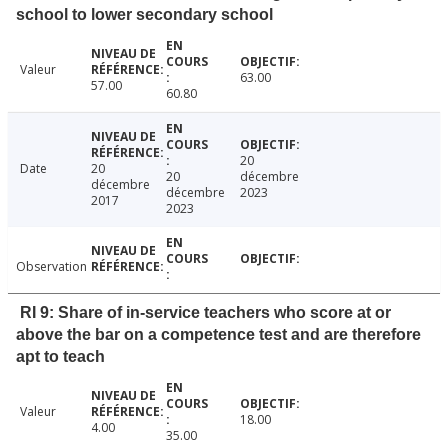
school to lower secondary school
Valeur
63.00
57.00
60.80
20
Date
20
20
décembre
décembre
décembre
2023
2017
2023
Observation
RI 9: Share of in-service teachers who score at or
above the bar on a competence test and are therefore
apt to teach
Valeur
18.00
4.00
35.00