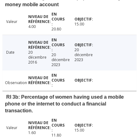
money mobile account
Valeur
15.00
4.00
20.80
20
Date
20
20
décembre
décembre
décembre
2023
2016
2023
Observation
RI 3b: Percentage of women having used a mobile
phone or the internet to conduct a financial
transaction.
Valeur
15.00
1.60
11.80