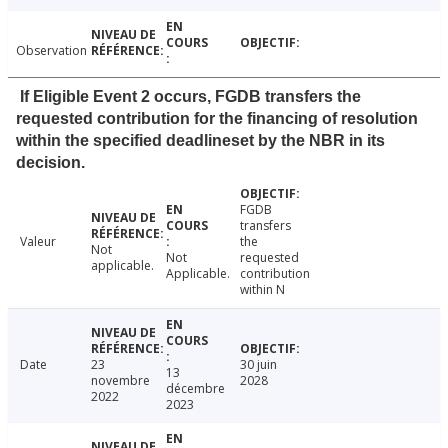
Observation
If Eligible Event 2 occurs, FGDB transfers the
requested contribution for the financing of resolution
within the specified deadlineset by the NBR in its
decision.
FGDB
transfers
Valeur
the
Not
Not
requested
applicable.
Applicable.
contribution
within N
Date
23
30 juin
13
novembre
2028
décembre
2022
2023