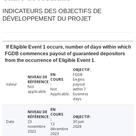
INDICATEURS DES OBJECTIFS DE
DÉVELOPPEMENT DU PROJET
If Eligible Event 1 occurs, number of days within which
FGDB commences payout of guaranteed depositors
from the occurrence of Eligible Event 1.
FGDB
begins
Valeur
payout
Not
Not
within 7
applicable.
Applicable.
business
days.
Date
23
30 juin
13
novembre
2028
décembre
2022
2023