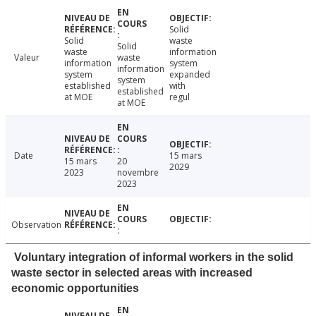
Solid
Solid
waste
Solid
waste
information
Valeur
waste
information
system
information
system
expanded
system
established
with
established
at MOE
regul
at MOE
Date
15 mars
15 mars
20
2029
2023
novembre
2023
Observation
Voluntary integration of informal workers in the solid
waste sector in selected areas with increased
economic opportunities