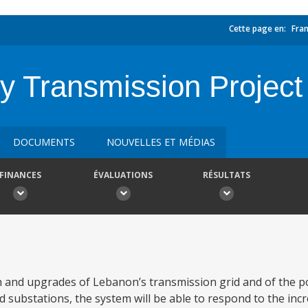
Cette page en:
Fran
ty Transmission Project
DOCUMENTS
NOUVELLES ET MÉDIAS
FINANCES
ÉVALUATIONS
RÉSULTATS
on and upgrades of Lebanon’s transmission grid and of the 
 substations, the system will be able to respond to the incre