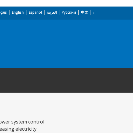
çais
English
Español
العربية
Русский
中文
power system control
asing electricity