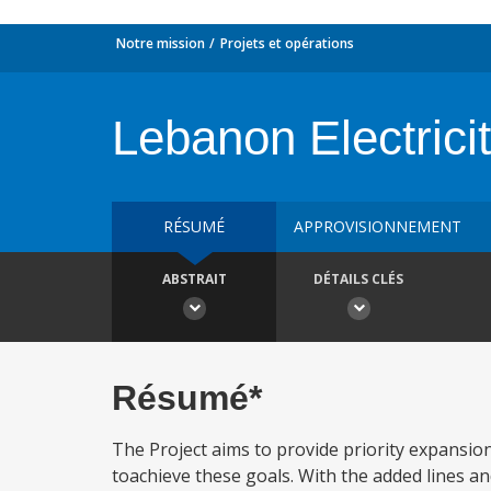
Notre mission
Projets et opérations
Lebanon Electrici
RÉSUMÉ
APPROVISIONNEMENT
ABSTRAIT
DÉTAILS CLÉS
Résumé*
The Project aims to provide priority expansi
toachieve these goals. With the added lines and