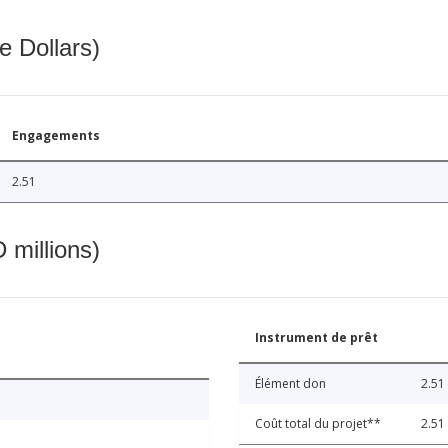
e Dollars)
Engagements
2.51
 millions)
Instrument de prêt
Élément don
2.51
Coût total du projet**
2.51