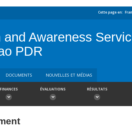
Cette page en:
Fran
n and Awareness Servic
Lao PDR
DOCUMENTS
NOUVELLES ET MÉDIAS
FINANCES
ÉVALUATIONS
RÉSULTATS
ement