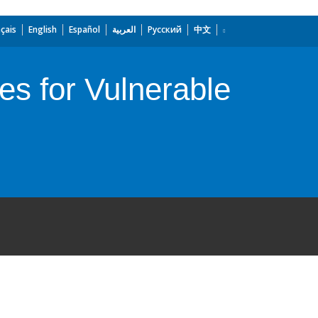
çais
English
Español
العربية
Русский
中文
es for Vulnerable