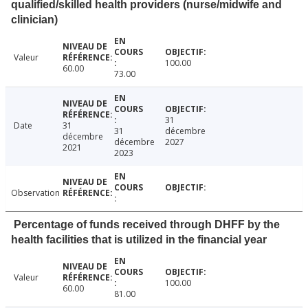
qualified/skilled health providers (nurse/midwife and
clinician)
Valeur
100.00
60.00
73.00
31
Date
31
31
décembre
décembre
décembre
2027
2021
2023
Observation
Percentage of funds received through DHFF by the
health facilities that is utilized in the financial year
Valeur
100.00
60.00
81.00