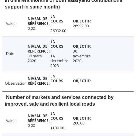
in different months or both salaryand contributions
support in same month)
Valeur
26992.00
0.00
26992.00
30
Date
30 mars
14
novembre
2020
décembre
2020
2023
Observation
Number of markets and services connected by
improved, safe and resilient local roads
Valeur
200.00
0.00
1100.00