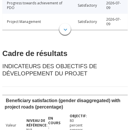
Progress towards achievement of
2026-07-
Satisfactory
PDO
09
2026-07-
Project Management
Satisfactory
09
Cadre de résultats
INDICATEURS DES OBJECTIFS DE
DÉVELOPPEMENT DU PROJET
Beneficiary satisfaction (gender disaggregated) with
project roads (percentage)
80
Valeur
percent
N/A
express