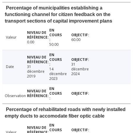
Percentage of municipalities establishing a
functioning channel for citizen feedback on the
transport sections of capital improvement plans
Valeur
60.00
0.00
50.00
31
Date
31
14
décembre
décembre
décembre
2024
2019
2023
Observation
Percentage of rehabilitated roads with newly installed
empty ducts to accomodate fiber optic cable
Valeur