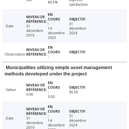
89.5%
satisfaction
31
Date
31
14
décembre
décembre
décembre
2024
2019
2023
Observation
Municipalities utilizing simple asset management
methods developed under the project
Valeur
65.00
0.00
0.00
31
Date
31
14
décembre
décembre
décembre
2024
2019