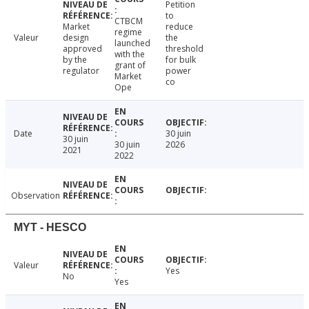
Petition
to
CTBCM
Market
reduce
regime
Valeur
design
the
launched
approved
threshold
with the
by the
for bulk
grant of
regulator
power
Market
co
Ope
Date
30 juin
30 juin
30 juin
2026
2021
2022
Observation
MYT - HESCO
Valeur
Yes
No
Yes