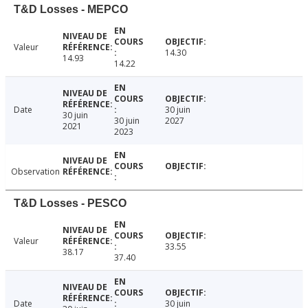
T&D Losses - MEPCO
Valeur
14.30
14.93
14.22
Date
30 juin
30 juin
30 juin
2027
2021
2023
Observation
T&D Losses - PESCO
Valeur
33.55
38.17
37.40
Date
30 juin