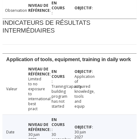
Observation
INDICATEURS DE RÉSULTATS
INTERMÉDIAIRES
Application of tools, equipment, training in daily work
Application
Limited
of
to no
Training/capacity
acquired
Valeur
exposure
building
knowledge,
to
program
tools
international
has not
and
best
started
equip
pract
Date
30 juin
30 juin
30
2027