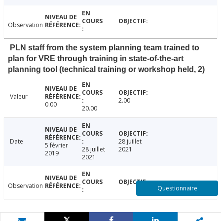
Observation
PLN staff from the system planning team trained to
plan for VRE through training in state-of-the-art
planning tool (technical training or workshop held, 2)
Valeur
2.00
0.00
20.00
Date
28 juillet
5 février
28 juillet
2021
2019
2021
Observation
Questionnaire