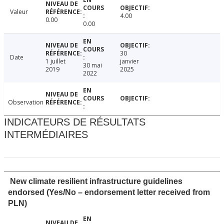
Valeur
4.00
0.00
0.00
30
Date
1 juillet
janvier
30 mai
2019
2025
2022
Observation
INDICATEURS DE RÉSULTATS
INTERMÉDIAIRES
New climate resilient infrastructure guidelines
endorsed (Yes/No – endorsement letter received from
PLN)