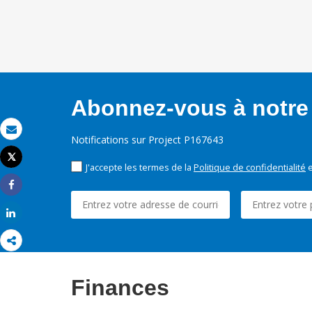
Abonnez-vous à notre 
Notifications sur Project P167643
Email
Tweet
J'accepte les termes de la
Politique de confidentialité
e
Imprimer
Share
Share
Finances