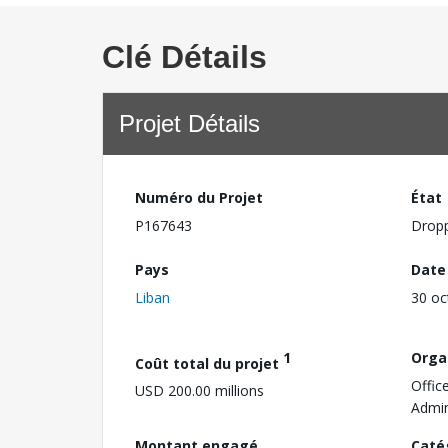
Clé Détails
Projet Détails
Numéro du Projet
État
P167643
Drop
Pays
Date
Liban
30 oc
1
Orga
Coût total du projet
Offic
USD 200.00 millions
Admin
Montant engagé
Caté