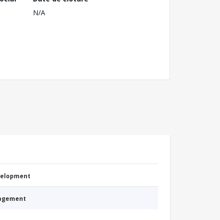
N/A
evelopment
nagement