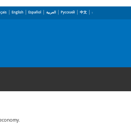
çais
English
Español
العربية
Русский
中文
l economy.