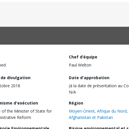
Chef d’équipe
ped
Paul Welton
 de divulgation
Date d'approbation
tobre 2018
(à la date de présentation au Co
N/A
nisme d'exécution
Région
e of the Minister of State for
Moyen-Orient, Afrique du Nord,
istrative Reform
Afghanistan et Pakistan
gorie Environnementale
Risque environnemental et s