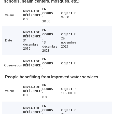
schools, health centers, mosques, etc.)
Valeur
97.00
0.00
30.00
28
Date
31
13
novembre
décembre
décembre
2025
2019
2023
Observation
People benefitting from improved water services
Valeur
116000.00
0.00
0.00