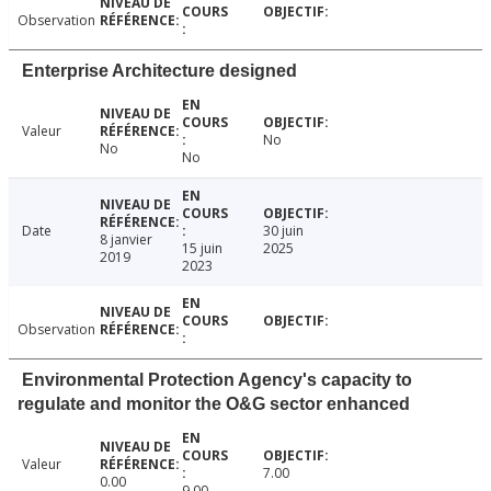
Observation
Enterprise Architecture designed
Valeur
No
No
No
Date
30 juin
8 janvier
15 juin
2025
2019
2023
Observation
Environmental Protection Agency's capacity to
regulate and monitor the O&G sector enhanced
Valeur
7.00
0.00
9.00