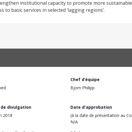
engthen institutional capacity to promote more sustainabl
 to basic services in selected ‘lagging regions’.
Chef d’équipe
ped
Bjorn Philipp
 de divulgation
Date d'approbation
in 2018
(à la date de présentation au Co
N/A