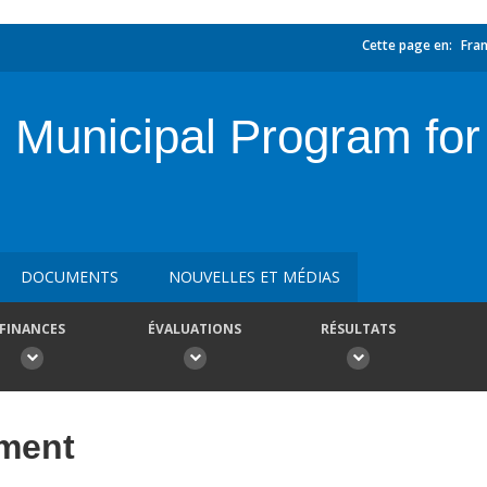
Cette page en:
Fran
 Municipal Program for
DOCUMENTS
NOUVELLES ET MÉDIAS
FINANCES
ÉVALUATIONS
RÉSULTATS
ement