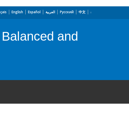
çais
English
Español
العربية
Русский
中文
 Balanced and