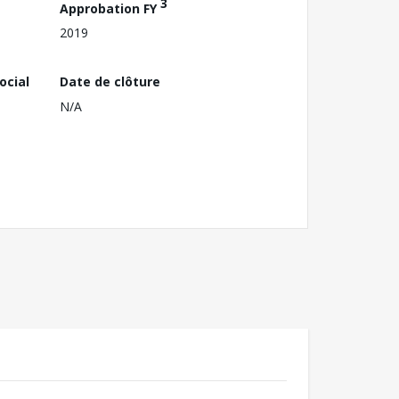
3
Approbation FY
2019
ocial
Date de clôture
N/A