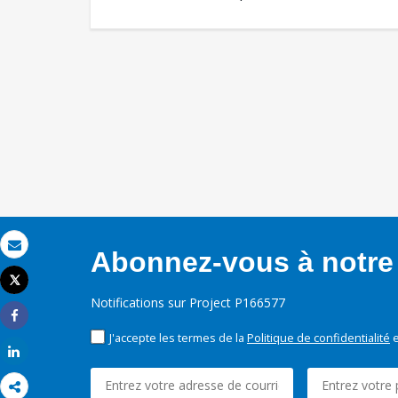
Abonnez-vous à notre 
Email
Tweet
Imprimer
Notifications sur Project P166577
Share
J'accepte les termes de la
Politique de confidentialité
e
Share