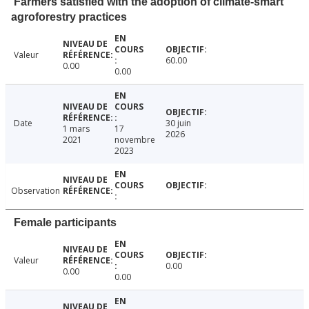
Farmers satisfied with the adoption of climate-smart
agroforestry practices
Valeur
60.00
0.00
0.00
Date
30 juin
1 mars
17
2026
2021
novembre
2023
Observation
Female participants
Valeur
0.00
0.00
0.00