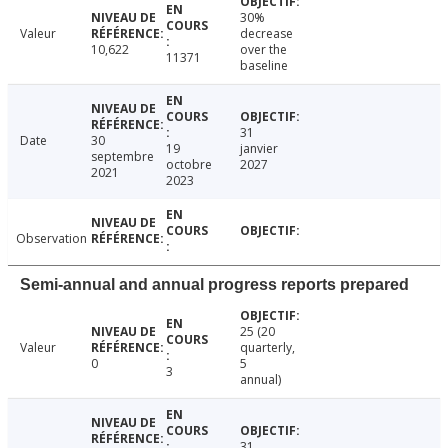
30%
Valeur
decrease
10,622
over the
11371
baseline
31
Date
30
19
janvier
septembre
octobre
2027
2021
2023
Observation
Semi-annual and annual progress reports prepared
25 (20
Valeur
quarterly,
0
5
3
annual)
31