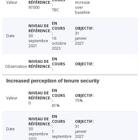
Valeur
increase
97000
over
TBC
baseline
31
Date
30
16
janvier
septembre
octobre
2027
2021
2023
Observation
Increased perception of tenure security
Valeur
75%
0
81%
31
Date
30
1
janvier
septembre
septembre
2027
2021