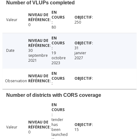
Number of VLUPs completed
Valeur
250
0
80
31
Date
30
19
janvier
septembre
octobre
2027
2021
2023
Observation
Number of districts with CORS coverage
tender
has
Valeur
been
15
0
launched