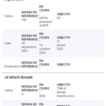
Valeur
will be
60
180
assessed
at MTR
31
Date
30
16
janvier
septembre
octobre
2027
2021
2023
Observation
of which female
70% of
Valeur
female
0
65%
beneficiaries