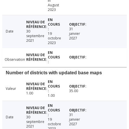
in
August
2023
31
Date
30
19
janvier
septembre
octobre
2027
2021
2023
Observation
Number of districts with updated base maps
Valeur
35.00
1.00
1.00
31
Date
30
19
janvier
septembre
octobre
2027
2021
2023