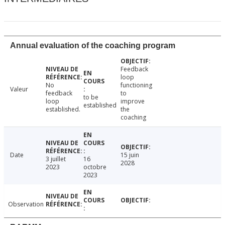
Annual evaluation of the coaching program
Feedback
loop
No
functioning
Valeur
feedback
to
to be
loop
improve
established
established.
the
coaching
Date
15 juin
3 juillet
16
2028
2023
octobre
2023
Observation