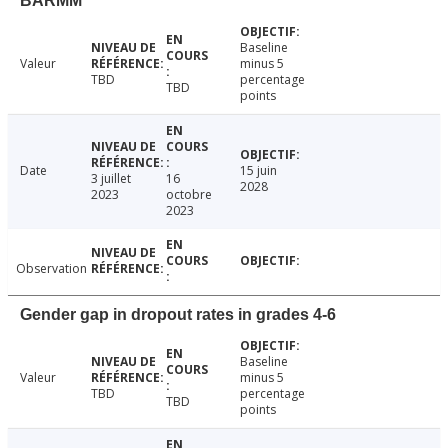
BARMM
Baseline
Valeur
minus 5
TBD
percentage
TBD
points
Date
15 juin
3 juillet
16
2028
2023
octobre
2023
Observation
Gender gap in dropout rates in grades 4-6
Baseline
Valeur
minus 5
TBD
percentage
TBD
points