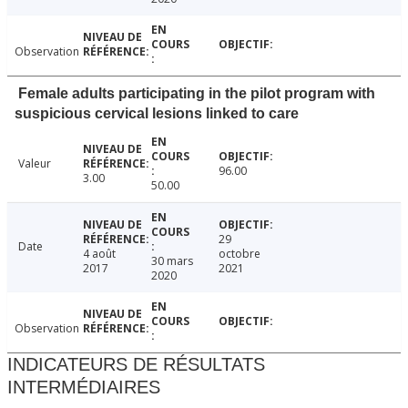
Observation
Female adults participating in the pilot program with
suspicious cervical lesions linked to care
Valeur
96.00
3.00
50.00
29
Date
4 août
octobre
30 mars
2017
2021
2020
Observation
INDICATEURS DE RÉSULTATS
INTERMÉDIAIRES