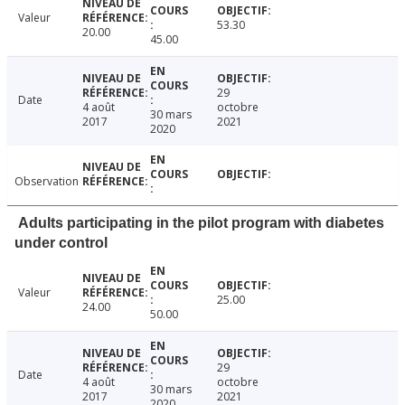
Valeur
53.30
20.00
45.00
29
Date
4 août
octobre
30 mars
2017
2021
2020
Observation
Adults participating in the pilot program with diabetes
under control
Valeur
25.00
24.00
50.00
29
Date
4 août
octobre
30 mars
2017
2021
2020