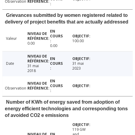
Observation
Grievances submitted by women registered related to
delivery of project benefits that are actually addressed
Valeur
100.00
0.00
0.00
Date
31 mai
31 mai
2023
2018
Observation
Number of KWh of energy saved from adoption of
energy efficient technologies and corresponding tons
of avoided CO2 e emissions
119 GW
and