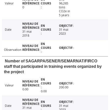
Valeur
96,265
0
tons
CO2e in
5 years
Date
31 mai
31 mai
2023
2018
Observation
Number of SAGARPA/SENER/SEMARNAT/FIRCO
staff that participated in training events organized by
the project
Valeur
200.00
0.00
0.00
Date
31 mai
31 mai
2023