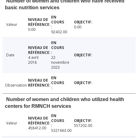
Number of women and children who have received
basic nutrition services
Valeur
0.00
0.00
92432.00
Date
4 avril
22
2018
novembre
2023
Observation
Number of women and children who utilized health
centers for RMNCH services
Valeur
557202.00
458412.00
5321663.00