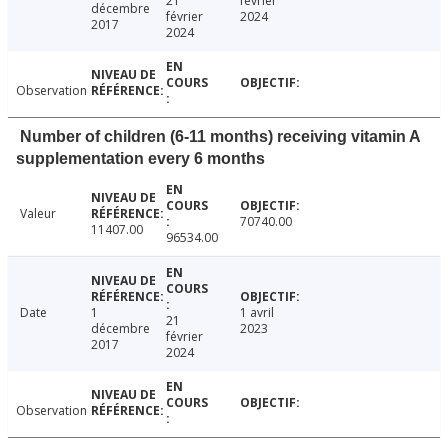
21
février
décembre
février
2024
2017
2024
Observation
Number of children (6-11 months) receiving vitamin A
supplementation every 6 months
Valeur
70740.00
11407.00
96534.00
Date
1
1 avril
21
décembre
2023
février
2017
2024
Observation