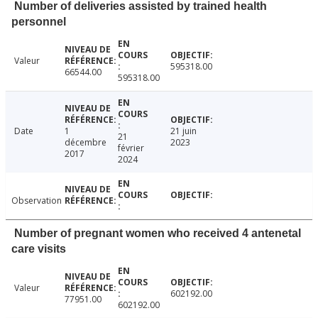
Number of deliveries assisted by trained health
personnel
Valeur
595318.00
66544.00
595318.00
Date
1
21 juin
21
décembre
2023
février
2017
2024
Observation
Number of pregnant women who received 4 antenetal
care visits
Valeur
602192.00
77951.00
602192.00