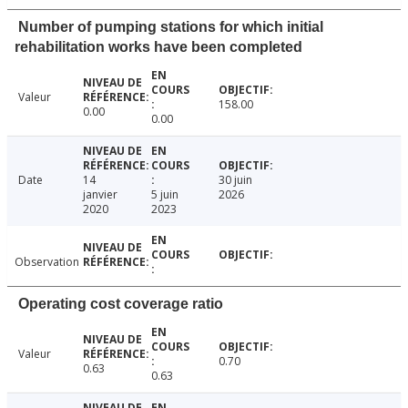
Number of pumping stations for which initial
rehabilitation works have been completed
Valeur
158.00
0.00
0.00
Date
14
30 juin
janvier
5 juin
2026
2020
2023
Observation
Operating cost coverage ratio
Valeur
0.70
0.63
0.63