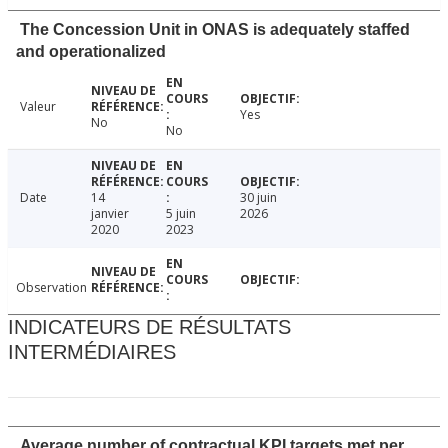
The Concession Unit in ONAS is adequately staffed
and operationalized
Valeur
Yes
No
No
Date
14
30 juin
janvier
5 juin
2026
2020
2023
Observation
INDICATEURS DE RÉSULTATS
INTERMÉDIAIRES
Average number of contractual KPI targets met per