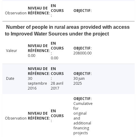
Observation
Number of people in rural areas provided with access
to Improved Water Sources under the project
Valeur
208000.00
0.00
0.00
Date
30
30 juin
septembre
28 avril
2025
2016
2017
Cumulative
for
original
Observation
and
additional
financing
projects