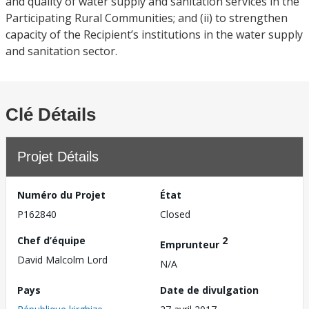
and quality of water supply and sanitation services in the
Participating Rural Communities; and (ii) to strengthen
capacity of the Recipient’s institutions in the water supply
and sanitation sector.
Clé Détails
Projet Détails
Numéro du Projet
État
P162840
Closed
Chef d’équipe
2
Emprunteur
David Malcolm Lord
N/A
Pays
Date de divulgation