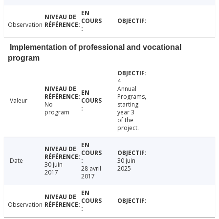
Observation
Implementation of professional and vocational
program
4
Annual
Programs,
Valeur
No
starting
program
year 3
of the
project.
Date
30 juin
30 juin
28 avril
2025
2017
2017
Observation