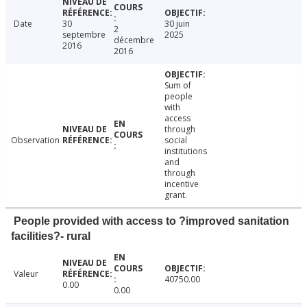
Date
30
30 juin
2
septembre
2025
décembre
2016
2016
Sum of
people
with
access
through
Observation
social
institutions
and
through
incentive
grant.
People provided with access to ?improved sanitation
facilities?- rural
Valeur
40750.00
0.00
0.00