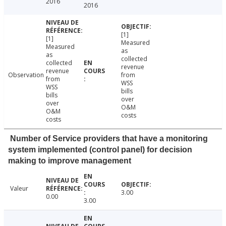
2016
2016
[1]
[1]
Measured
Measured
as
as
collected
collected
revenue
revenue
Observation
from
from
WSS
WSS
bills
bills
over
over
O&M
O&M
costs
costs
Number of Service providers that have a monitoring
system implemented (control panel) for decision
making to improve management
Valeur
3.00
0.00
3.00