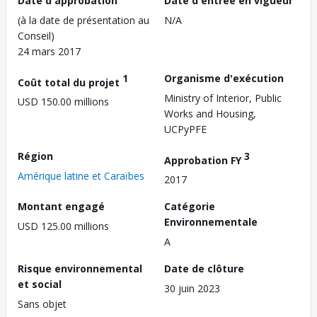
Date d'approbation
Date d'entrée en vigueur
(à la date de présentation au
N/A
Conseil)
24 mars 2017
1
Organisme d'exécution
Coût total du projet
Ministry of Interior, Public
USD 150.00 millions
Works and Housing,
UCPyPFE
Région
3
Approbation FY
Amérique latine et Caraïbes
2017
Montant engagé
Catégorie
Environnementale
USD 125.00 millions
A
Risque environnemental
Date de clôture
et social
30 juin 2023
Sans objet