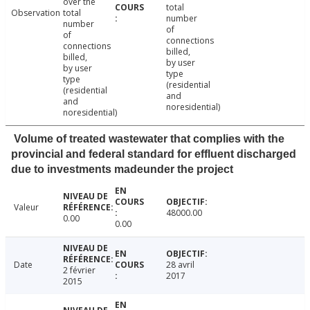
over the
total
Observation
total
number
number
of
of
connections
connections
billed,
billed,
by user
by user
type
type
(residential
(residential
and
and
noresidential)
noresidential)
Volume of treated wastewater that complies with the
provincial and federal standard for effluent discharged
due to investments madeunder the project
Valeur
48000.00
0.00
0.00
Date
28 avril
2 février
2017
2015