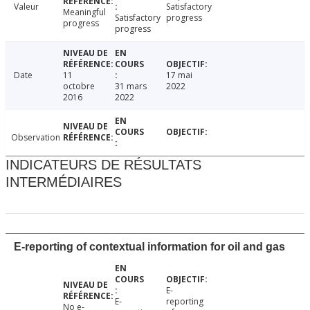
Valeur
Satisfactory
Meaningful
Satisfactory
progress
progress
progress
Date
11
17 mai
octobre
31 mars
2022
2016
2022
Observation
INDICATEURS DE RÉSULTATS
INTERMÉDIAIRES
E-reporting of contextual information for oil and gas
E-
E-
reporting
No e-