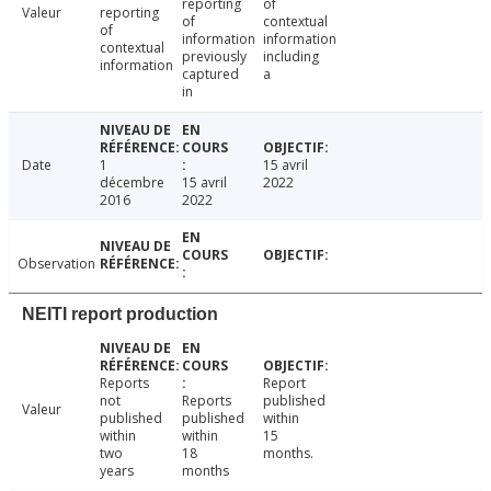
reporting
of
Valeur
reporting
of
contextual
of
information
information
contextual
previously
including
information
captured
a
in
Date
1
15 avril
décembre
15 avril
2022
2016
2022
Observation
NEITI report production
Reports
Report
not
Reports
published
Valeur
published
published
within
within
within
15
two
18
months.
years
months