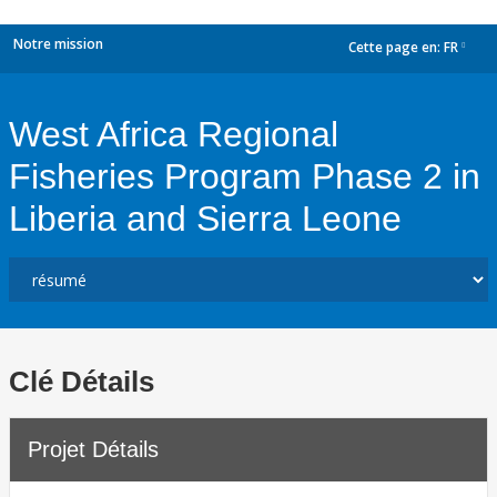
Notre mission
Cette page en:
FR
dropdown
West Africa Regional
Fisheries Program Phase 2 in
Liberia and Sierra Leone
Clé Détails
Projet Détails