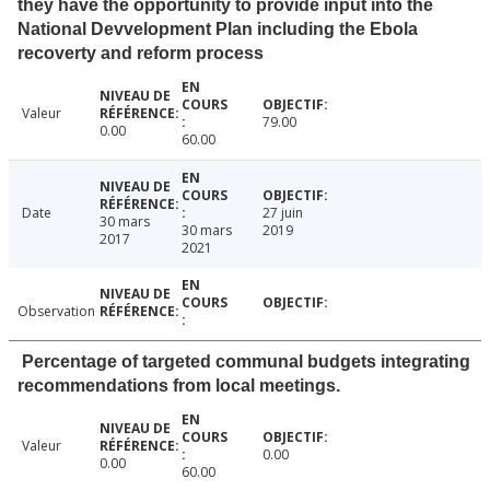
they have the opportunity to provide input into the
National Devvelopment Plan including the Ebola
recoverty and reform process
Valeur
79.00
0.00
60.00
Date
27 juin
30 mars
30 mars
2019
2017
2021
Observation
Percentage of targeted communal budgets integrating
recommendations from local meetings.
Valeur
0.00
0.00
60.00