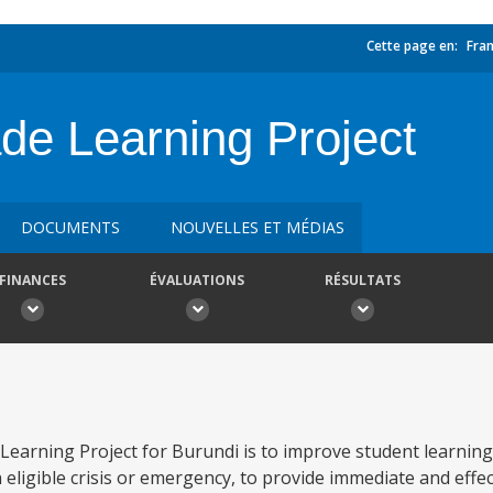
Cette page en:
Fran
de Learning Project
DOCUMENTS
NOUVELLES ET MÉDIAS
FINANCES
ÉVALUATIONS
RÉSULTATS
Learning Project for Burundi is to improve student learnin
n eligible crisis or emergency, to provide immediate and effe