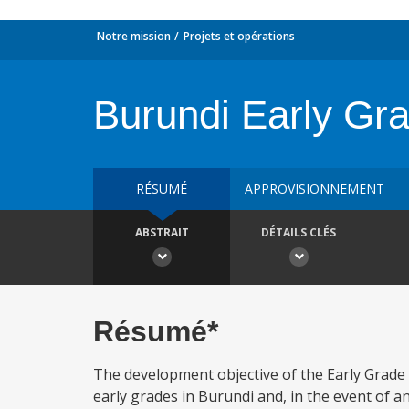
Notre mission
Projets et opérations
Burundi Early Gra
RÉSUMÉ
APPROVISIONNEMENT
ABSTRAIT
DÉTAILS CLÉS
Résumé*
The development objective of the Early Grade 
early grades in Burundi and, in the event of a