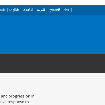
çais
English
Español
العربية
Русский
中文
g and progression in
ctive response to