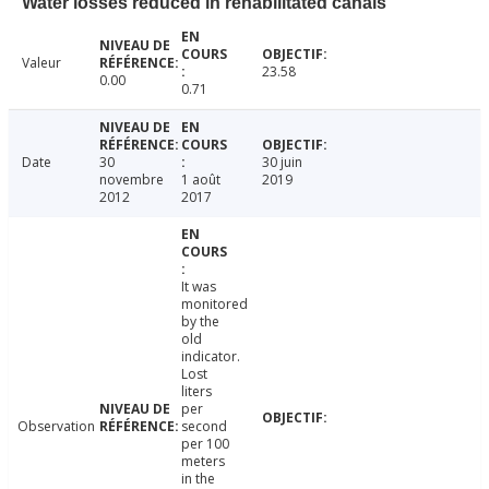
Water losses reduced in rehabilitated canals
Valeur
23.58
0.00
0.71
Date
30
30 juin
novembre
1 août
2019
2012
2017
It was
monitored
by the
old
indicator.
Lost
liters
per
Observation
second
per 100
meters
in the