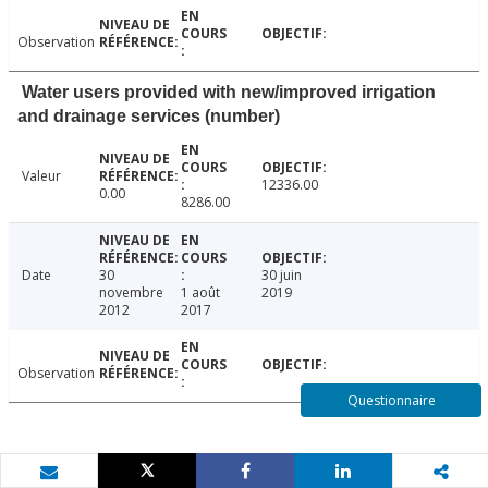
Observation
Water users provided with new/improved irrigation
and drainage services (number)
Valeur
12336.00
0.00
8286.00
Date
30
30 juin
novembre
1 août
2019
2012
2017
Observation
Questionnaire