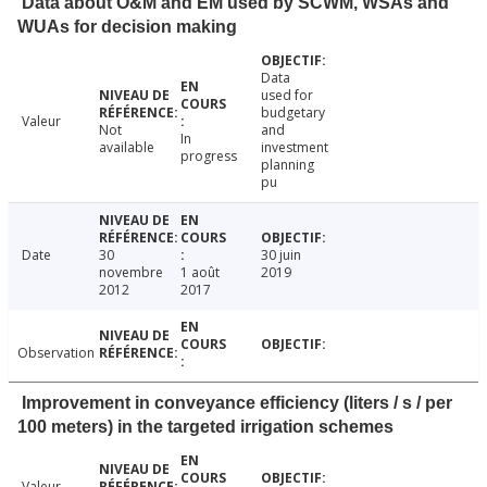
Data about O&M and EM used by SCWM, WSAs and
WUAs for decision making
Data
used for
budgetary
Valeur
Not
and
In
available
investment
progress
planning
pu
Date
30
30 juin
novembre
1 août
2019
2012
2017
Observation
Improvement in conveyance efficiency (liters / s / per
100 meters) in the targeted irrigation schemes
Valeur