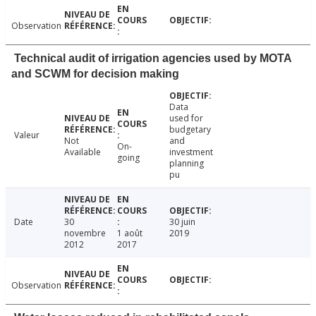
Observation
Technical audit of irrigation agencies used by MOTA
and SCWM for decision making
Data
used for
budgetary
Valeur
Not
and
On-
Available
investment
going
planning
pu
Date
30
30 juin
novembre
1 août
2019
2012
2017
Observation