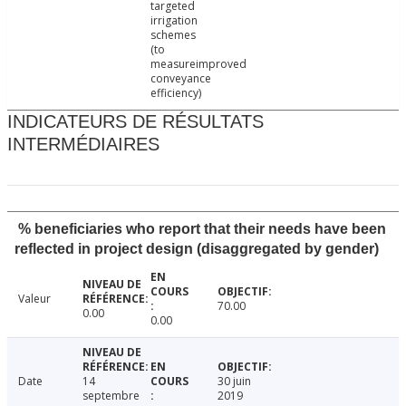
targeted
irrigation
schemes
(to
measureimproved
conveyance
efficiency)
INDICATEURS DE RÉSULTATS
INTERMÉDIAIRES
% beneficiaries who report that their needs have been
reflected in project design (disaggregated by gender)
Valeur
70.00
0.00
0.00
Date
14
30 juin
septembre
2019