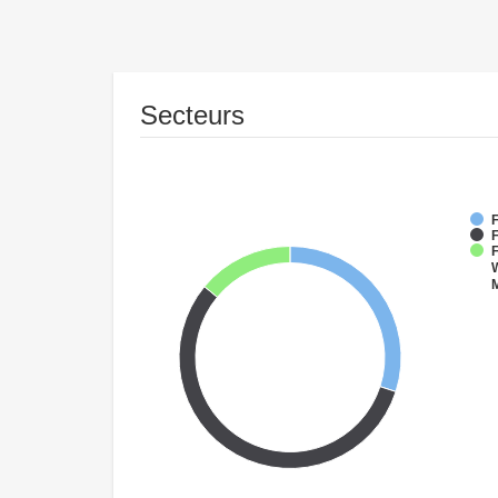
Secteurs
F
F
W