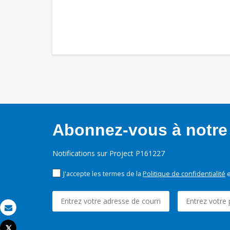
Abonnez-vous à notre 
Notifications sur Project P161227
J'accepte les termes de la
Politique de confidentialité
e
Email
Tweet