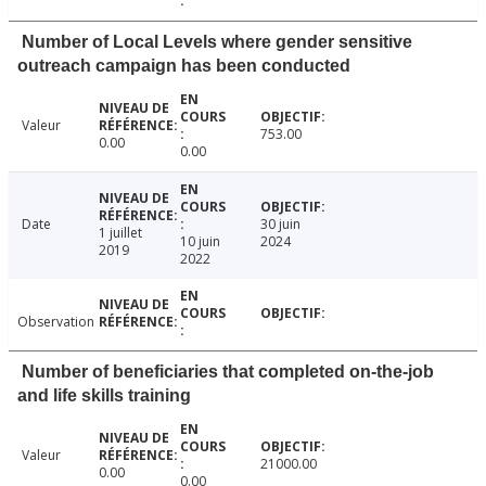
Number of Local Levels where gender sensitive
outreach campaign has been conducted
Valeur
753.00
0.00
0.00
Date
30 juin
1 juillet
10 juin
2024
2019
2022
Observation
Number of beneficiaries that completed on-the-job
and life skills training
Valeur
21000.00
0.00
0.00