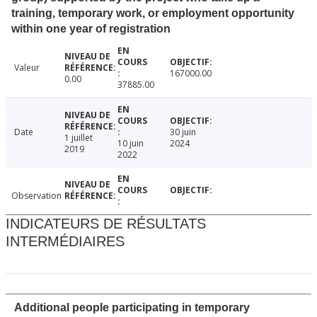
training, temporary work, or employment opportunity
within one year of registration
Valeur
167000.00
0.00
37885.00
Date
30 juin
1 juillet
10 juin
2024
2019
2022
Observation
INDICATEURS DE RÉSULTATS
INTERMÉDIAIRES
Additional people participating in temporary