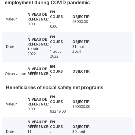
employment during COVID pandemic
Valeur
63000.00
0.00
0.00
Date
31 mai
1 août
1 août
2024
2022
2022
Observation
Beneficiaries of social safety net programs
Valeur
100000.00
0.00
93249.00
Date
11
30 août