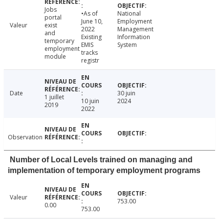
Jobs
•As of
National
portal
June 10,
Employment
Valeur
exist
2022
Management
and
Existing
Information
temporary
EMIS
System
employment
tracks
module
registr
Date
30 juin
1 juillet
10 juin
2024
2019
2022
Observation
Number of Local Levels trained on managing and
implementation of temporary employment programs
Valeur
753.00
0.00
753.00