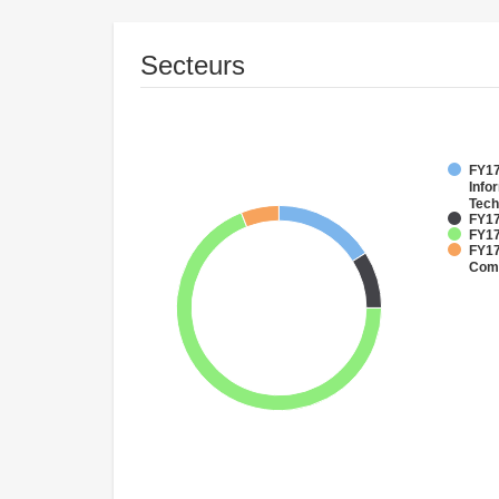
Secteurs
FY17
Info
Tech
FY17
FY17
FY17
Comm