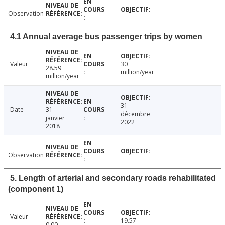
Observation
4.1 Annual average bus passenger trips by women
Valeur
30
28.59
million/year
million/year
31
Date
31
décembre
janvier
2022
2018
Observation
5. Length of arterial and secondary roads rehabilitated
(component 1)
Valeur
19.57
0.00