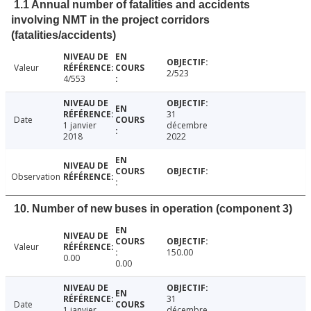
1.1 Annual number of fatalities and accidents
involving NMT in the project corridors
(fatalities/accidents)
Valeur
2/523
4/553
31
Date
1 janvier
décembre
2018
2022
Observation
10. Number of new buses in operation (component 3)
Valeur
150.00
0.00
0.00
31
Date
1 janvier
décembre