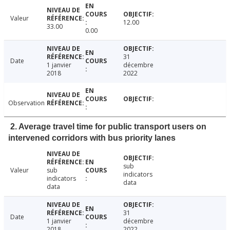
Valeur
12.00
33.00
0.00
31
Date
1 janvier
décembre
2018
2022
Observation
2. Average travel time for public transport users on
intervened corridors with bus priority lanes
sub
Valeur
sub
indicators
indicators
data
data
31
Date
1 janvier
décembre
2018
2022