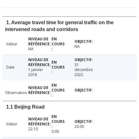
1. Average travel time for general traffic on the
intervened roads and corridors
Valeur
NA
NA
31
Date
1 janvier
décembre
2018
2022
Observation
1.1 Beijing Road
Valeur
20.00
22.10
0.00