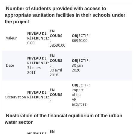
Number of students provided with access to
appropriate sanitation facilities in their schools under
the project
Valeur
86940.00
0.00
58530.00
Date
30 juin
31 mars
30 avril
2020
2011
2016
Impact
of the
Observation
AF
activities
Restoration of the financial equilibrium of the urban
water sector