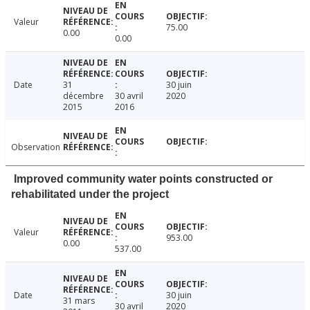
Valeur
75.00
0.00
0.00
Date
31
30 juin
décembre
30 avril
2020
2015
2016
Observation
Improved community water points constructed or
rehabilitated under the project
Valeur
953.00
0.00
537.00
Date
30 juin
31 mars
30 avril
2020