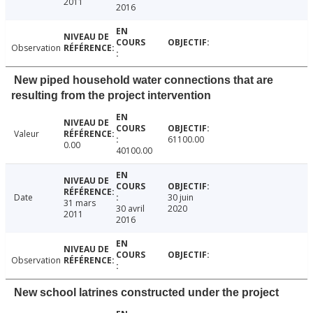
2011
2016
Observation
New piped household water connections that are
resulting from the project intervention
Valeur
61100.00
0.00
40100.00
Date
30 juin
31 mars
30 avril
2020
2011
2016
Observation
New school latrines constructed under the project