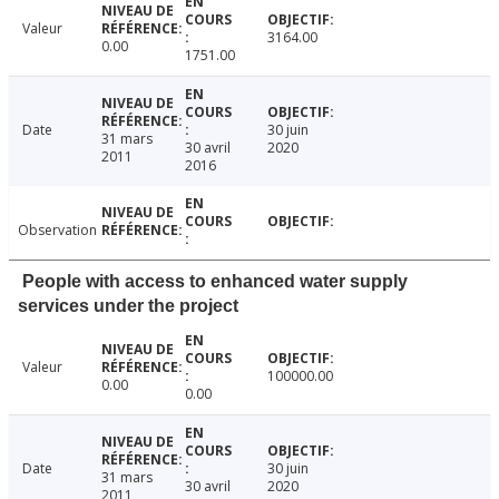
Valeur
3164.00
0.00
1751.00
Date
30 juin
31 mars
30 avril
2020
2011
2016
Observation
People with access to enhanced water supply
services under the project
Valeur
100000.00
0.00
0.00
Date
30 juin
31 mars
30 avril
2020
2011