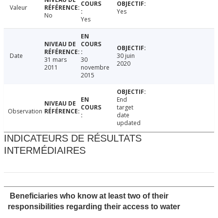
Valeur
Yes
No
Yes
Date
30 juin
31 mars
30
2020
2011
novembre
2015
End
target
Observation
date
updated
INDICATEURS DE RÉSULTATS
INTERMÉDIAIRES
Beneficiaries who know at least two of their
responsibilities regarding their access to water