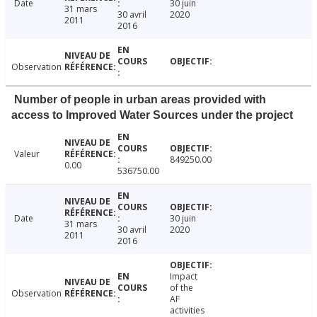
Date
30 juin
31 mars
30 avril
2020
2011
2016
Observation
Number of people in urban areas provided with
access to Improved Water Sources under the project
Valeur
849250.00
0.00
536750.00
Date
30 juin
31 mars
30 avril
2020
2011
2016
Impact
of the
Observation
AF
activities