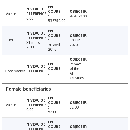
Valeur
949250.00
0.00
536750.00
Date
30 juin
31 mars
30 avril
2020
2011
2016
Impact
of the
Observation
AF
activities
Female beneficiaries
Valeur
52.00
0.00
52.00