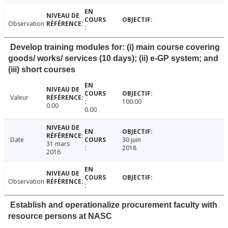
Observation
Develop training modules for: (i) main course covering
goods/ works/ services (10 days); (ii) e-GP system; and
(iii) short courses
Valeur
100.00
0.00
0.00
Date
30 juin
31 mars
2018
2016
Observation
Establish and operationalize procurement faculty with
resource persons at NASC