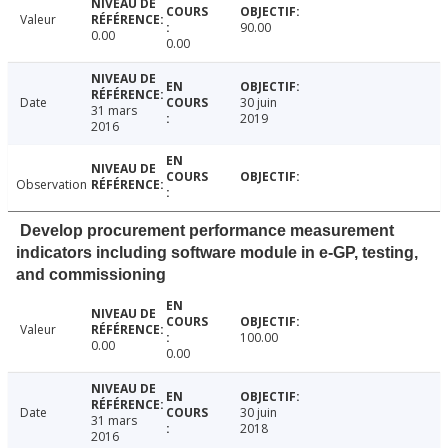
Valeur
90.00
0.00
0.00
Date
30 juin
31 mars
2019
2016
Observation
Develop procurement performance measurement
indicators including software module in e-GP, testing,
and commissioning
Valeur
100.00
0.00
0.00
Date
30 juin
31 mars
2018
2016