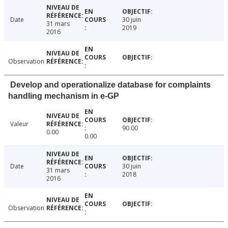
Date
30 juin
31 mars
2019
2016
Observation
Develop and operationalize database for complaints
handling mechanism in e-GP
Valeur
90.00
0.00
0.00
Date
30 juin
31 mars
2018
2016
Observation