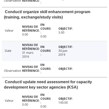
Observation
Conduct/ organize skill enhancement program
(training, exchange/study visits)
Valeur
3.00
0.00
0.00
Date
30 juin
31 mars
2019
2016
Observation
Conduct/ update need assessment for capacity
development key sector agencies (KSA)
Valeur
100.00
0.00
0.00