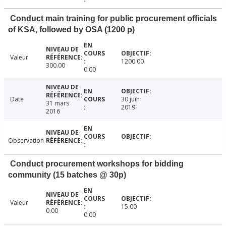
Conduct main training for public procurement officials
of KSA, followed by OSA (1200 p)
Valeur
1200.00
300.00
0.00
Date
30 juin
31 mars
2019
2016
Observation
Conduct procurement workshops for bidding
community (15 batches @ 30p)
Valeur
15.00
0.00
0.00