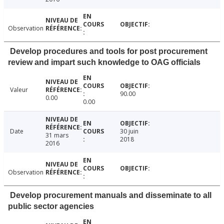
Observation
Develop procedures and tools for post procurement
review and impart such knowledge to OAG officials
Valeur
90.00
0.00
0.00
Date
30 juin
31 mars
2018
2016
Observation
Develop procurement manuals and disseminate to all
public sector agencies