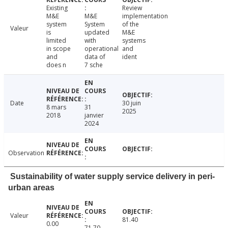
Existing
Review
M&E
M&E
implementation
system
System
of the
Valeur
is
updated
M&E
limited
with
systems
in scope
operational
and
and
data of
ident
does n
7 sche
Date
30 juin
8 mars
31
2025
2018
janvier
2024
Observation
Sustainability of water supply service delivery in peri-
urban areas
Valeur
81.40
0.00
71.70