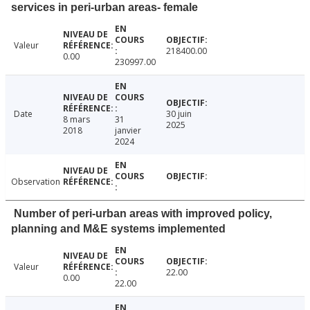
services in peri-urban areas- female
Valeur
218400.00
0.00
230997.00
Date
30 juin
8 mars
31
2025
2018
janvier
2024
Observation
Number of peri-urban areas with improved policy,
planning and M&E systems implemented
Valeur
22.00
0.00
22.00