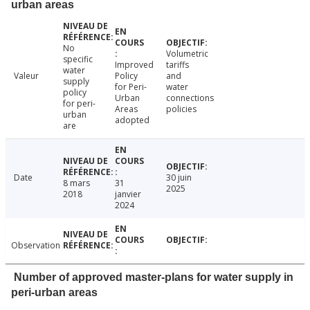
urban areas
No
Volumetric
specific
Improved
tariffs
water
Valeur
Policy
and
supply
for Peri-
water
policy
Urban
connections
for peri-
Areas
policies
urban
adopted
are
Date
30 juin
8 mars
31
2025
2018
janvier
2024
Observation
Number of approved master-plans for water supply in
peri-urban areas