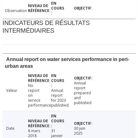
Observation
INDICATEURS DE RÉSULTATS
INTERMÉDIAIRES
Annual report on water services performance in peri-
urban areas
Annual
No
report
Valeur
report
Annual
prepared
on
report
and
service
for 2023
published
performance
published
Date
30 juin
8 mars
31
2025
2018
janvier