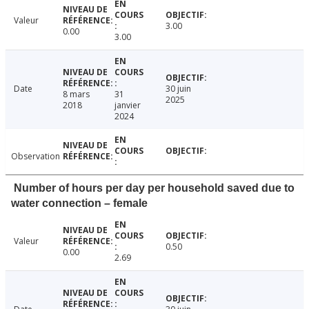
Valeur
3.00
0.00
3.00
Date
30 juin
8 mars
31
2025
2018
janvier
2024
Observation
Number of hours per day per household saved due to
water connection – female
Valeur
0.50
0.00
2.69