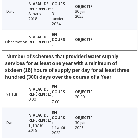
Date
30 juin
8 mars
31
2025
2018
janvier
2024
Observation
Number of schemes that provided water supply
services for at least one year with a minimum of
sixteen (16) hours of supply per day for at least three
hundred (300) days over the course of a Year
Valeur
20.00
0.00
7.00
Date
30 juin
1 janvier
14 août
2025
2019
2023