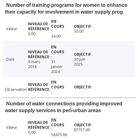
Number of training programs for women to enhance
their capacity for involvement in water supply prog
Valeur
30.00
0.00
34.00
Date
30 juin
8 mars
31
2025
2018
janvier
2024
Observation
Number of water connections providing improved
water supply services in peri-urban areas
Valeur
87757.00
0.00
58475.00