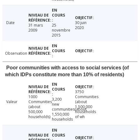
Date
30 juin
31 mars
25
2020
2009
novembre
2015
Observation
Poor communities with access to social services (of
which IDPs constitute more than 10% of residents)
3750
1000
Communities
3,200
Valeur
Communities
(about
new
(about
1,500,000
communities(about
500,000
households
1,550,000
households)
of wh
households