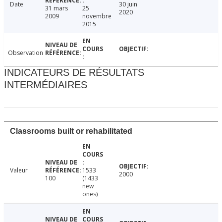
Date
30 juin
31 mars
25
2020
2009
novembre
2015
Observation
INDICATEURS DE RÉSULTATS
INTERMÉDIAIRES
Classrooms built or rehabilitated
Valeur
1533
2000
100
(1433
new
ones)