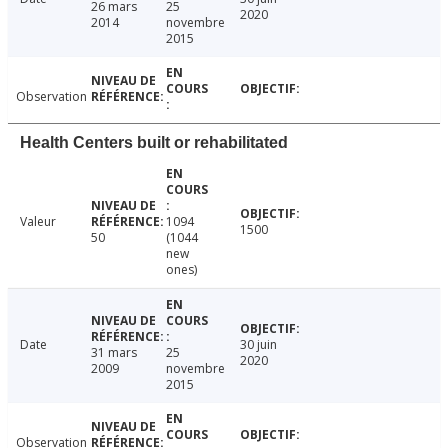
26 mars
25
2020
2014
novembre
2015
Observation
Health Centers built or rehabilitated
Valeur
1094
1500
50
(1044
new
ones)
Date
30 juin
31 mars
25
2020
2009
novembre
2015
Observation