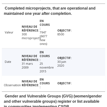
Completed microprojects, that are operational and
maintained one year after completion.
Valeur
7947
300
8500
(6677
microprojects
new
ones)
Date
30 juin
31 mars
25
2020
2009
novembre
2015
Observation
Gender and Vulnerable Groups (GVG) (women/gender
and other vulnerable groups) register or list available
in communities implementing CSDP.