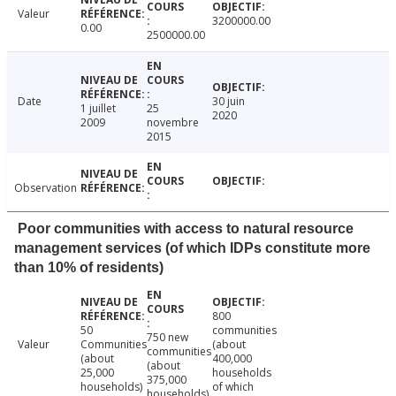
Valeur
3200000.00
0.00
2500000.00
Date
30 juin
1 juillet
25
2020
2009
novembre
2015
Observation
Poor communities with access to natural resource
management services (of which IDPs constitute more
than 10% of residents)
800
50
communities
750 new
Valeur
Communities
(about
communities
(about
400,000
(about
25,000
households
375,000
households)
of which
households)