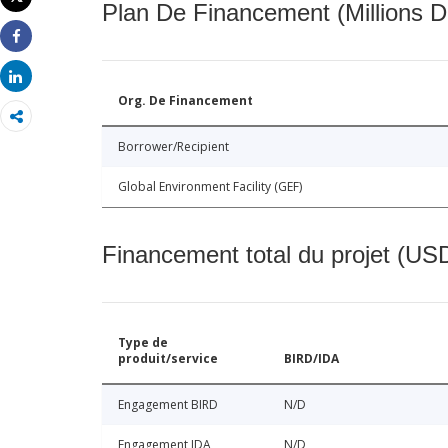
Plan De Financement (Millions D
Imprimer
Share
Share
Org. De Financement
Borrower/Recipient
Global Environment Facility (GEF)
Financement total du projet (USD
Type de
produit/service
BIRD/IDA
Engagement BIRD
N/D
Engagement IDA
N/D