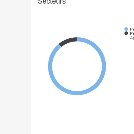
Secteurs
FY
FY
Ag