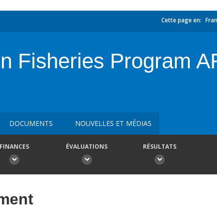
Cette page en:
Fran
on Fisheries Program A
DOCUMENTS
NOUVELLES ET MÉDIAS
FINANCES
ÉVALUATIONS
RÉSULTATS
ement