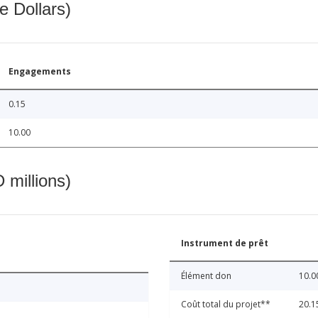
e Dollars)
Engagements
0.15
10.00
 millions)
Instrument de prêt
Élément don
10.0
Coût total du projet**
20.1