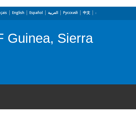
çais
English
Español
العربية
Русский
中文
F Guinea, Sierra