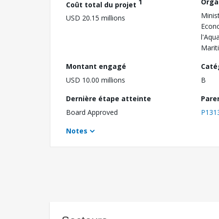
1
Orga
Coût total du projet
Minis
USD 20.15 millions
Econo
l'Aqu
Marit
Montant engagé
Caté
USD 10.00 millions
B
Dernière étape atteinte
Pare
Board Approved
P131
Notes