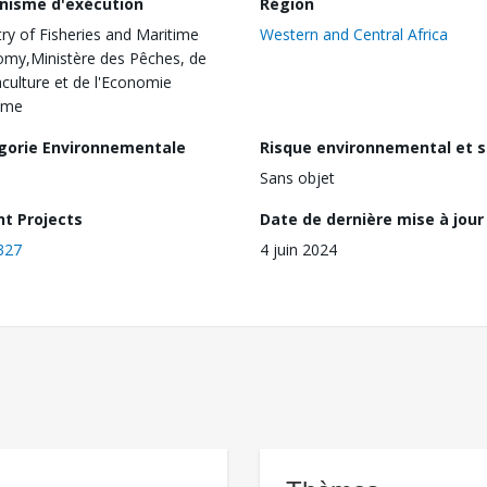
nisme d'exécution
Région
try of Fisheries and Maritime
Western and Central Africa
my,Ministère des Pêches, de
aculture et de l'Economie
ime
gorie Environnementale
Risque environnemental et s
Sans objet
nt Projects
Date de dernière mise à jour
327
4 juin 2024