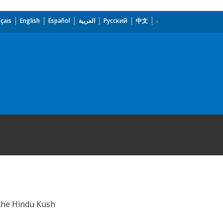
çais
English
Español
العربية
Русский
中文
 the Hindu Kush