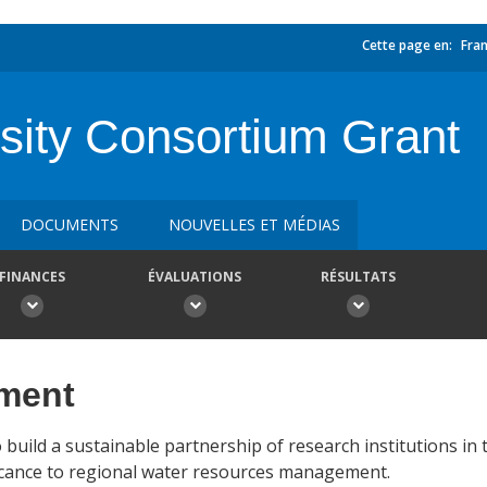
Cette page en:
Fran
sity Consortium Grant
DOCUMENTS
NOUVELLES ET MÉDIAS
FINANCES
ÉVALUATIONS
RÉSULTATS
ement
o build a sustainable partnership of research institutions in
icance to regional water resources management.