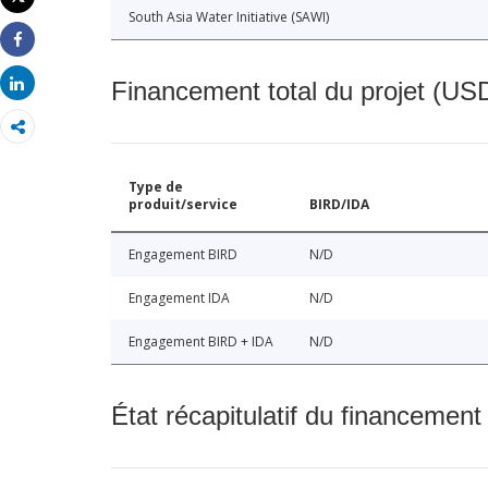
Imprimer
South Asia Water Initiative (SAWI)
Share
Share
Financement total du projet (USD
Type de
produit/service
BIRD/IDA
Engagement BIRD
N/D
Engagement IDA
N/D
Engagement BIRD + IDA
N/D
État récapitulatif du financement