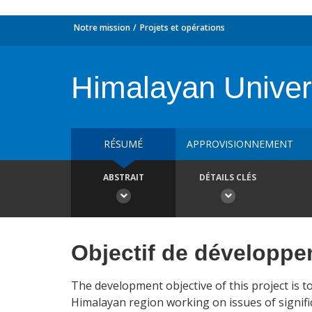
Notre mission
Projets et opérations
Himalayan Univer
RÉSUMÉ
APPROVISIONNEMENT
ABSTRAIT
DÉTAILS CLÉS
Objectif de développ
The development objective of this project is t
Himalayan region working on issues of signif