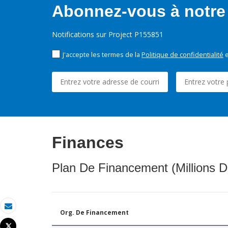
Abonnez-vous à notre 
Notifications sur Project P155851
J'accepte les termes de la
Politique de confidentialité
e
Finances
Plan De Financement (Millions D
Org. De Financement
Email
Tweet