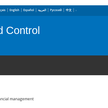
çais
English
Español
العربية
Русский
中文
 Control
inancial management