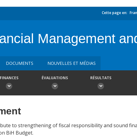
Cette page en:
Fran
nancial Management and
DOCUMENTS
NOUVELLES ET MÉDIAS
FINANCES
ÉVALUATIONS
RÉSULTATS
ement
tribute to strengthening of fiscal responsibility and sound f
ion BiH Budget.