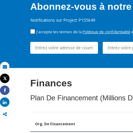
Abonnez-vous à notre 
Notifications sur Project P155649
J'accepte les termes de la
Politique de confidentialité
e
Email
Tweet
Finances
Imprimer
Share
Plan De Financement (Millions D
Share
Org. De Financement