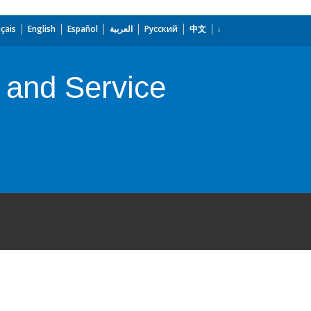
çais
English
Español
العربية
Русский
中文
 and Service