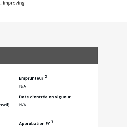
k, improving
2
Emprunteur
N/A
Date d'entrée en vigueur
nseil)
N/A
3
Approbation FY