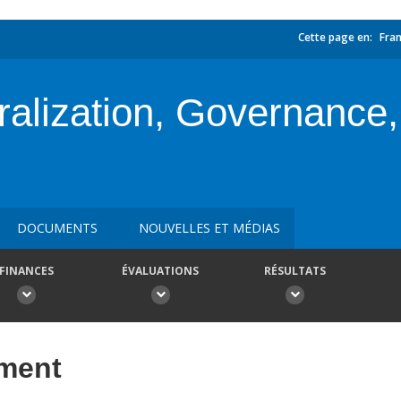
Cette page en:
Fran
alization, Governance,
DOCUMENTS
NOUVELLES ET MÉDIAS
FINANCES
ÉVALUATIONS
RÉSULTATS
ement