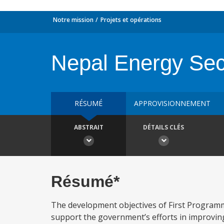
Notre mission
Projets et opérations
Nepal Energy Sec
RÉSUMÉ
APPROVISIONNEMENT
ABSTRAIT
DÉTAILS CLÉS
Résumé*
The development objectives of First Programma
support the government’s efforts in improving t