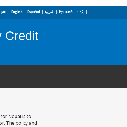
çais
English
Español
العربية
Русский
中文
 Credit
for Nepal is to
or. The policy and