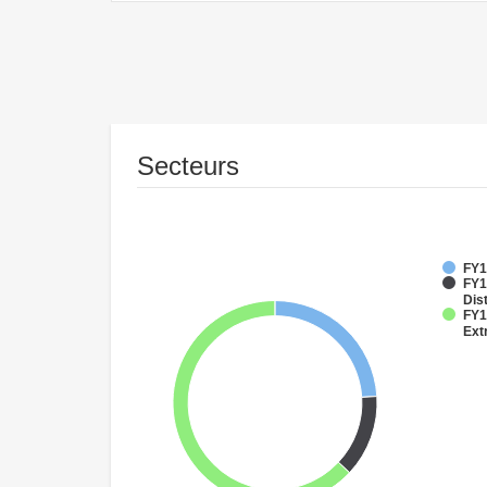
Secteurs
FY1
FY1
Dist
FY1
Ext