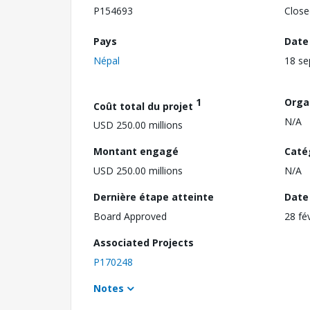
P154693
Close
Pays
Date
Népal
18 s
1
Orga
Coût total du projet
N/A
USD 250.00 millions
Montant engagé
Caté
USD 250.00 millions
N/A
Dernière étape atteinte
Date 
Board Approved
28 fé
Associated Projects
P170248
Notes