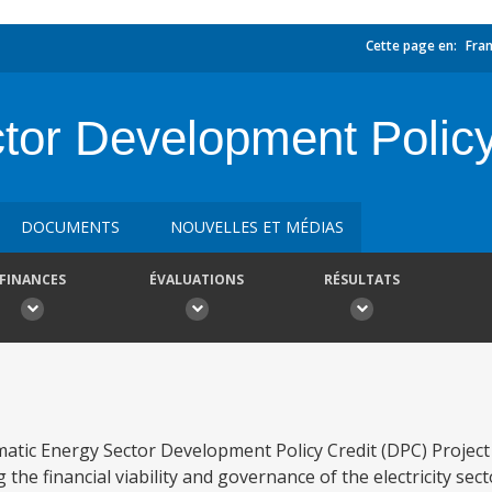
Cette page en:
Fran
tor Development Policy
DOCUMENTS
NOUVELLES ET MÉDIAS
FINANCES
ÉVALUATIONS
RÉSULTATS
tic Energy Sector Development Policy Credit (DPC) Project 
he financial viability and governance of the electricity sect