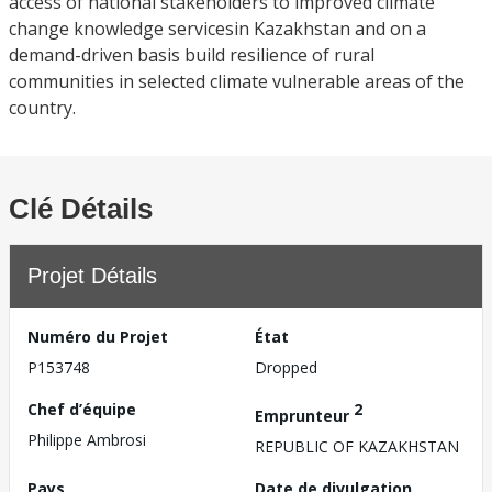
access of national stakeholders to improved climate
change knowledge servicesin Kazakhstan and on a
demand-driven basis build resilience of rural
communities in selected climate vulnerable areas of the
country.
Clé Détails
Projet Détails
Numéro du Projet
État
P153748
Dropped
Chef d’équipe
2
Emprunteur
Philippe Ambrosi
REPUBLIC OF KAZAKHSTAN
Pays
Date de divulgation