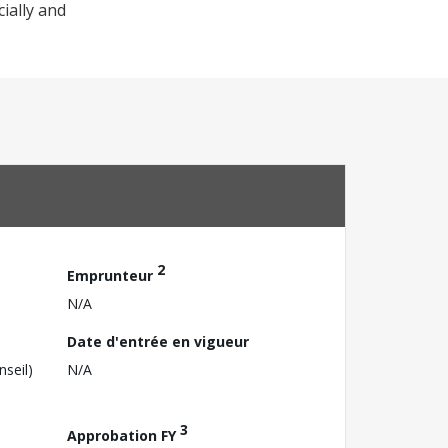
ially and
2
Emprunteur
N/A
Date d'entrée en vigueur
nseil)
N/A
3
Approbation FY