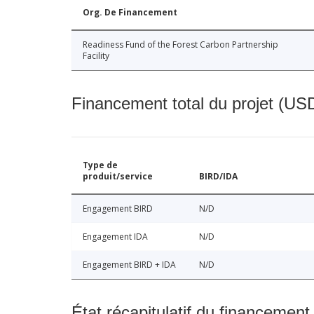
Org. De Financement
Readiness Fund of the Forest Carbon Partnership
Facility
Financement total du projet (USD
Type de
produit/service
BIRD/IDA
Engagement BIRD
N/D
Engagement IDA
N/D
Engagement BIRD + IDA
N/D
État récapitulatif du financement