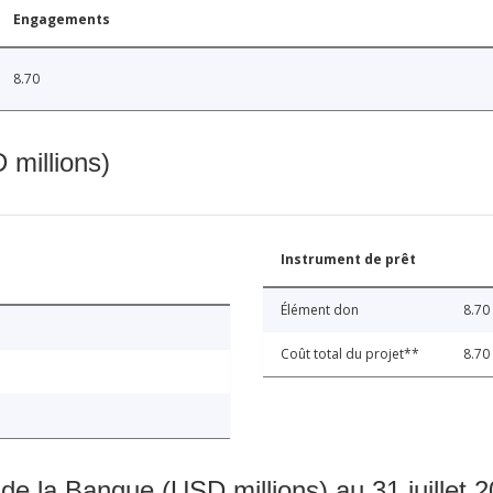
Engagements
8.70
 millions)
Instrument de prêt
Élément don
8.70
Coût total du projet**
8.70
 de la Banque (USD millions) au 31 juillet 