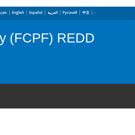
çais
English
Español
العربية
Русский
中文
lity (FCPF) REDD