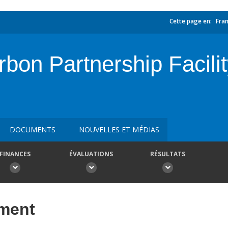
Cette page en:
Fran
arbon Partnership Faci
DOCUMENTS
NOUVELLES ET MÉDIAS
FINANCES
ÉVALUATIONS
RÉSULTATS
ement