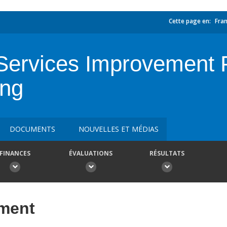
Cette page en:
Fran
Services Improvement P
ing
DOCUMENTS
NOUVELLES ET MÉDIAS
FINANCES
ÉVALUATIONS
RÉSULTATS
ement