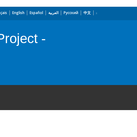
çais
English
Español
العربية
Русский
中文
roject -