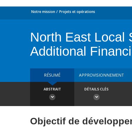
Notre mission
Projets et opérations
North East Local 
Additional Financ
RÉSUMÉ
APPROVISIONNEMENT
ABSTRAIT
DÉTAILS CLÉS
Objectif de développ