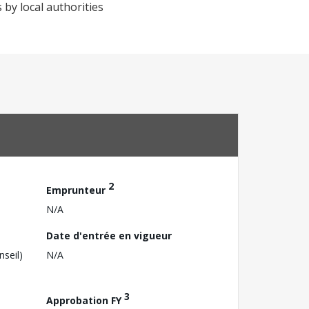
 by local authorities
2
Emprunteur
N/A
Date d'entrée en vigueur
nseil)
N/A
3
Approbation FY