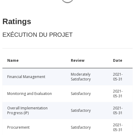
Ratings
EXÉCUTION DU PROJET
Name
Review
Date
Moderately
2021-
Financial Management
Satisfactory
05-31
2021-
Monitoring and Evaluation
Satisfactory
05-31
Overall Implementation
2021-
Satisfactory
Progress (IP)
05-31
2021-
Procurement
Satisfactory
05-31