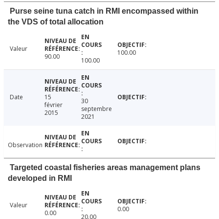
Purse seine tuna catch in RMI encompassed within
the VDS of total allocation
Valeur
100.00
90.00
100.00
Date
15
30
février
septembre
2015
2021
Observation
Targeted coastal fisheries areas management plans
developed in RMI
Valeur
0.00
0.00
20.00