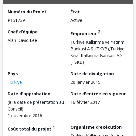
Numéro du Projet
État
P151739
Active
Chef d’équipe
2
Emprunteur
Alan David Lee
Turkiye Kalkinma ve Yatirim
Bankasi A.S. (TKYB),Turkiye
Sinai Kalkinma Bankasi A.S.
(TSKB)
Pays
Date de divulgation
Turkiye
20 janvier 2015
Date d'approbation
Date d'entrée en vigueur
(à la date de présentation au
16 février 2017
Conseil)
1 novembre 2016
1
Organisme d'exécution
Coût total du projet
Turkiye Kalkinma ve Yatirim