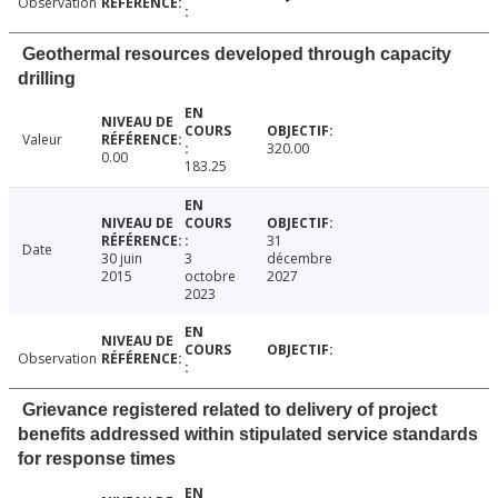
Observation
Geothermal resources developed through capacity
drilling
Valeur
320.00
0.00
183.25
31
Date
30 juin
3
décembre
2015
octobre
2027
2023
Observation
Grievance registered related to delivery of project
benefits addressed within stipulated service standards
for response times