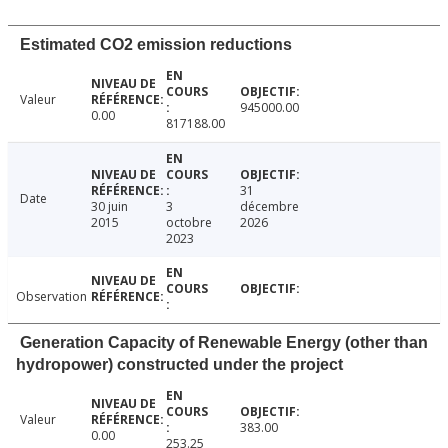
Estimated CO2 emission reductions
Valeur
945000.00
0.00
817188.00
31
Date
30 juin
3
décembre
2015
octobre
2026
2023
Observation
Generation Capacity of Renewable Energy (other than
hydropower) constructed under the project
Valeur
383.00
0.00
253.25