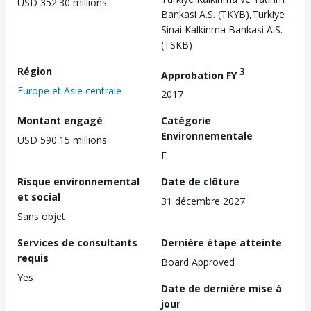
USD 352.30 millions
Bankasi A.S. (TKYB),Turkiye
Sinai Kalkinma Bankasi A.S.
(TSKB)
Région
3
Approbation FY
Europe et Asie centrale
2017
Montant engagé
Catégorie
Environnementale
USD 590.15 millions
F
Risque environnemental
Date de clôture
et social
31 décembre 2027
Sans objet
Services de consultants
Dernière étape atteinte
requis
Board Approved
Yes
Date de dernière mise à
jour