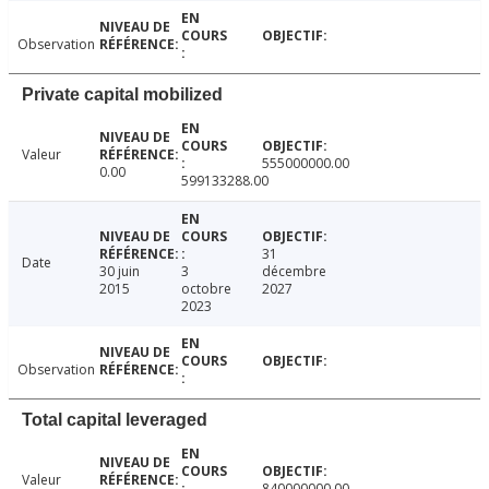
Observation
Private capital mobilized
Valeur
555000000.00
0.00
599133288.00
31
Date
30 juin
3
décembre
2015
octobre
2027
2023
Observation
Total capital leveraged
Valeur
840000000.00