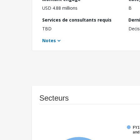
USD 4.88 millions
B
Services de consultants requis
Dern
TBD
Decis
Notes
Secteurs
FY17
and