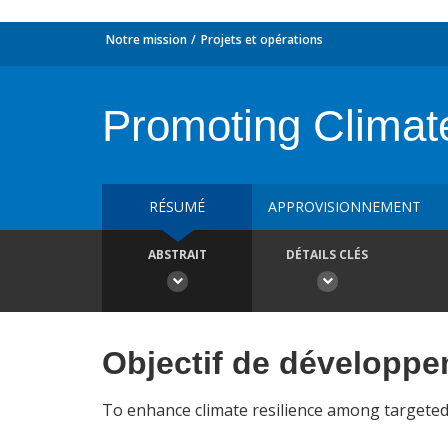
Notre mission
Projets et opérations
Promoting Climate
RÉSUMÉ
APPROVISIONNEMENT
ABSTRAIT
DÉTAILS CLÉS
Objectif de développ
To enhance climate resilience among targeted