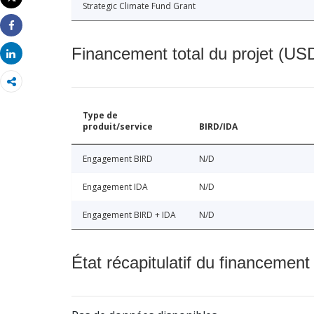
Strategic Climate Fund Grant
Imprimer
Share
Financement total du projet (USD
Share
Type de
produit/service
BIRD/IDA
Engagement BIRD
N/D
Engagement IDA
N/D
Engagement BIRD + IDA
N/D
État récapitulatif du financement