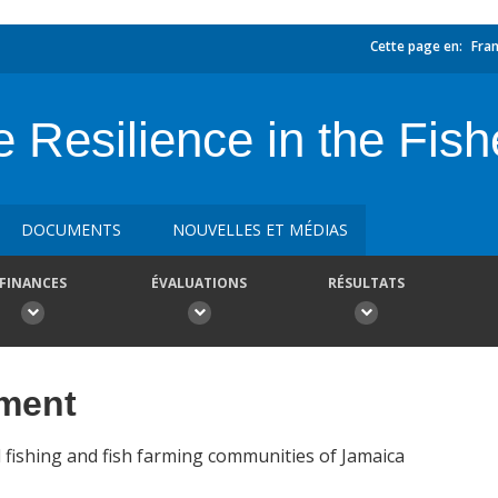
Cette page en:
Fran
 Resilience in the Fish
DOCUMENTS
NOUVELLES ET MÉDIAS
FINANCES
ÉVALUATIONS
RÉSULTATS
ement
 fishing and fish farming communities of Jamaica