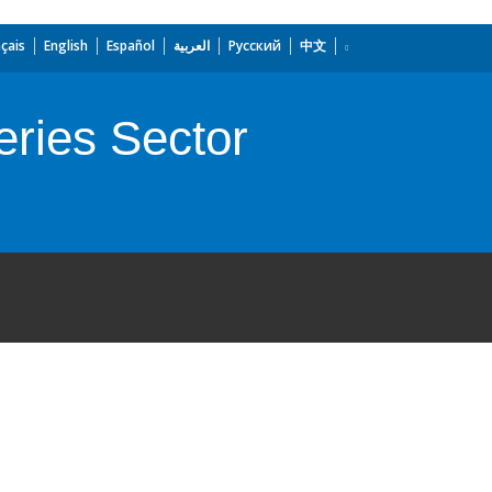
çais
English
Español
العربية
Русский
中文
eries Sector