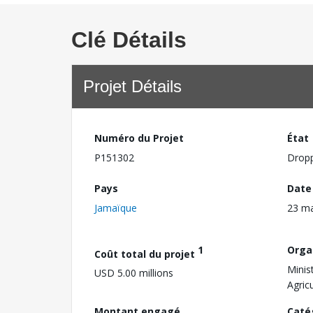
Clé Détails
Projet Détails
Numéro du Projet
État
P151302
Drop
Pays
Date
Jamaïque
23 m
1
Orga
Coût total du projet
Minis
USD 5.00 millions
Agric
Montant engagé
Caté