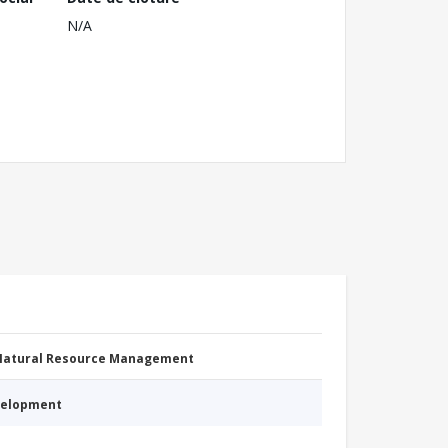
N/A
 Natural Resource Management
evelopment