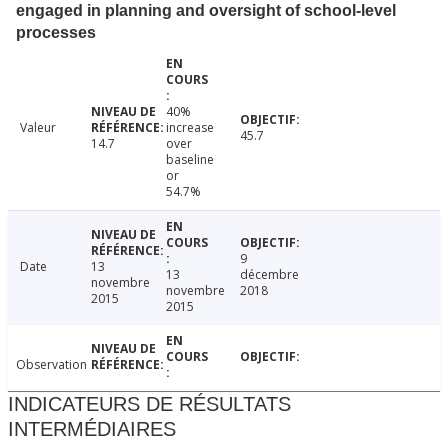
engaged in planning and oversight of school-level
processes
40%
Valeur
increase
45.7
14.7
over
baseline
or
54.7%
9
Date
13
13
décembre
novembre
novembre
2018
2015
2015
Observation
INDICATEURS DE RÉSULTATS
INTERMÉDIAIRES