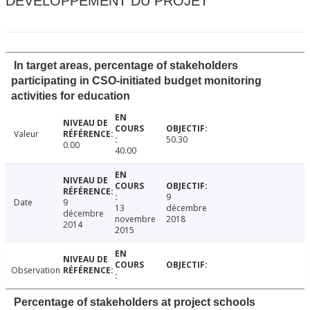
DÉVELOPPEMENT DU PROJET
In target areas, percentage of stakeholders
participating in CSO-initiated budget monitoring
activities for education
Valeur
50.30
0.00
40.00
9
Date
9
13
décembre
décembre
novembre
2018
2014
2015
Observation
Percentage of stakeholders at project schools