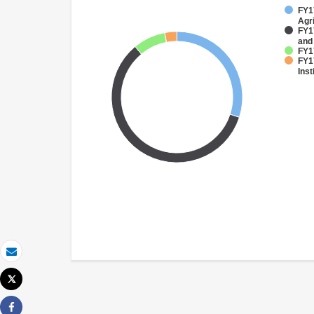
FY17
Agri
FY17
and
FY17
FY1
Inst
Email
Tweet
Imprimer