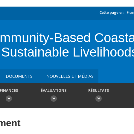
Cette page en:
Fran
mmunity-Based Coasta
ustainable Livelihood
DOCUMENTS
NOUVELLES ET MÉDIAS
FINANCES
ÉVALUATIONS
RÉSULTATS
ement