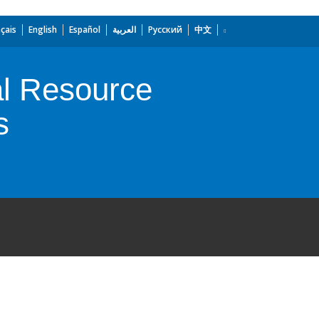
çais
English
Español
العربية
Русский
中文
l Resource
s