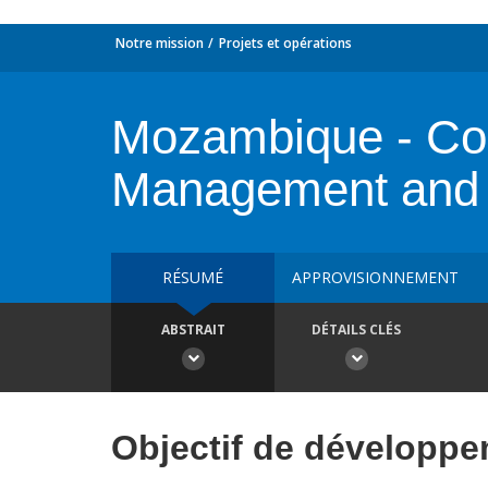
Notre mission
Projets et opérations
Mozambique - Co
Management and S
RÉSUMÉ
APPROVISIONNEMENT
ABSTRAIT
DÉTAILS CLÉS
Objectif de développ