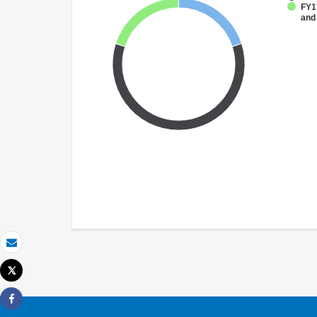
FY17
and
Email
Tweet
Imprimer
Share