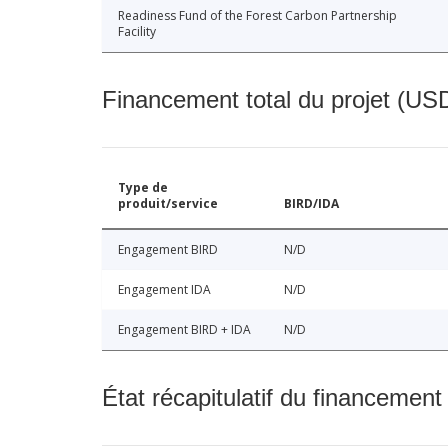
Readiness Fund of the Forest Carbon Partnership
Facility
Financement total du projet (USD
Type de
produit/service
BIRD/IDA
Engagement BIRD
N/D
Engagement IDA
N/D
Engagement BIRD + IDA
N/D
État récapitulatif du financement