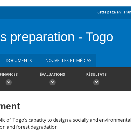
Cette page en:
Fran
preparation - Togo
DOCUMENTS
NOUVELLES ET MÉDIAS
FINANCES
ÉVALUATIONS
RÉSULTATS
ement
blic of Togo’s capacity to design a socially and environmenta
ion and forest degradation