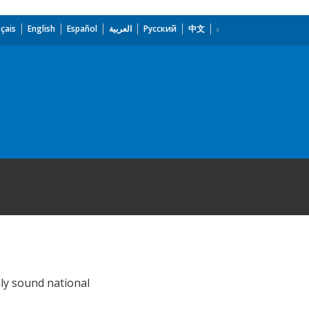
çais
English
Español
العربية
Русский
中文
lly sound national