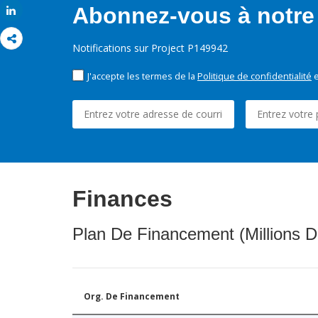
Abonnez-vous à notre 
Share
Notifications sur Project P149942
J'accepte les termes de la
Politique de confidentialité
e
Finances
Plan De Financement (Millions D
Org. De Financement