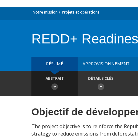
Notre mission
Projets et opérations
REDD+ Readiness 
RÉSUMÉ
APPROVISIONNEMENT
ABSTRAIT
DÉTAILS CLÉS
Objectif de développ
The project objective is to reinforce the Repu
strategy to reduce emissions from deforestat