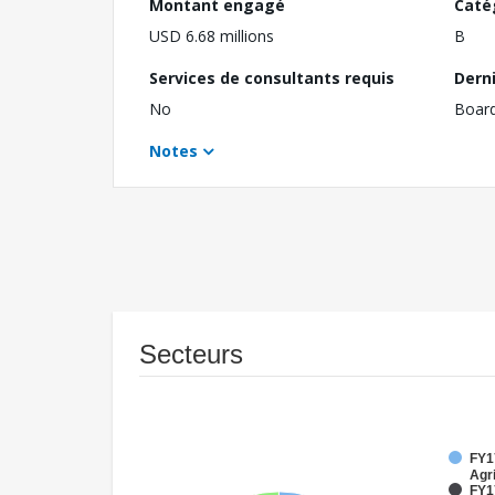
Montant engagé
Caté
USD 6.68 millions
B
Services de consultants requis
Dern
No
Boar
Notes
Secteurs
FY17
Agri
FY1